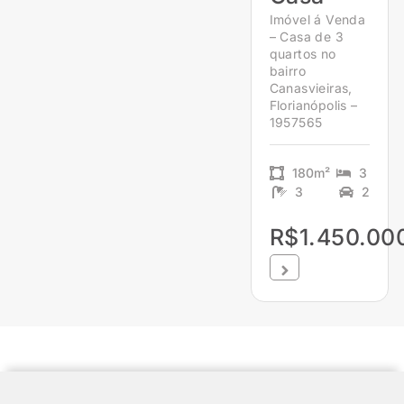
Imóvel á Venda
– Casa de 3
quartos no
bairro
Canasvieiras,
Florianópolis –
1957565
180m²
3
3
2
R$1.450.00