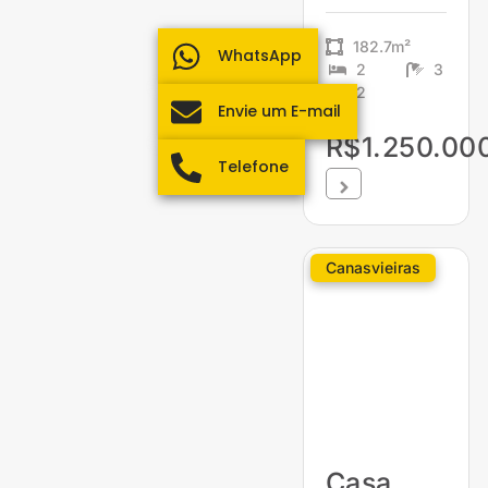
182.7m²
WhatsApp
2
3
2
Envie um E-mail
R$1.250.00
Telefone
Canasvieiras
Casa