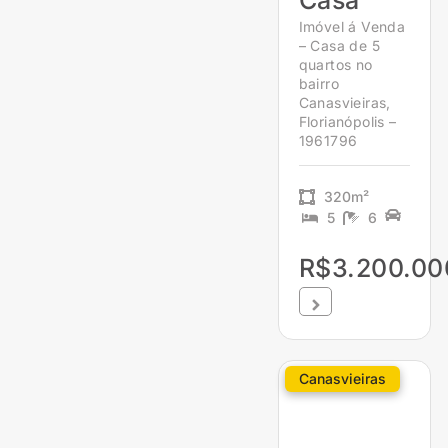
Casa
Imóvel á Venda
– Casa de 5
quartos no
bairro
Canasvieiras,
Florianópolis –
1961796
320m²
5
6
R$3.200.00
Canasvieiras