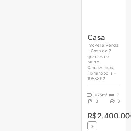
Casa
Imóvel á Venda
– Casa de 7
quartos no
bairro
Canasvieiras,
Florianópolis –
1958892
675m²
7
3
3
R$2.400.00