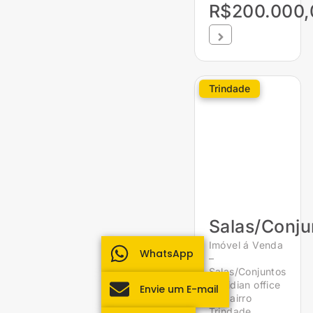
R$200.000,
Trindade
Salas/Conju
Imóvel á Venda
WhatsApp
–
Salas/Conjuntos
Meridian office
Envie um E-mail
no bairro
Trindade,