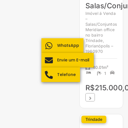
Salas/Conju
Imóvel á Venda
–
Salas/Conjuntos
Meridian office
no bairro
Trindade,
WhatsApp
Florianópolis –
1960970
Envie um E-mail
40.01m²
1
Telefone
R$215.000,
Trindade